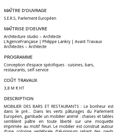
MAÎTRE D'OUVRAGE
S.E.R.S, Parlement Européen
MAÎTRISE D'OEUVRE
Architecture studio – Architecte
L’AgenceFrançaise | Philippe Lankry | Avant Travaux
Architectes – Architecte
PROGRAMME
Conception d’espace spécifiques : cuisines, bars,
restaurants, self-service
COÛT TRAVAUX
3,8 M € HT
DESCRIPTION
MOBILIER DES BARS ET RESTAURANTS : Le bonheur est
dans le pré… Dans les verts pâturages du Parlement
Européen, gambade un mobilier animé : chaises et tables
semblent paître en toute liberté sur une moquette
imprimée au motif fleuri. Le mobilier est construit autour
d’une colonne vertébrale d’aluminium reliant des pieds