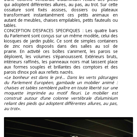
qui adoptent différentes allures, au pas, au trot. Sur cette
ossature sont fixés assises, dossiers ou plateaux
transformant instantanément ces petits animaux en
autant de meubles, chaises empilables, petits fauteuils ou
tables.
CONCEPTION D’ESPACES SPECIFIQUES : Les quatre bars
du Parlement sont conçus sur un même modèle, celui des
kiosques de jardin public. Ce sont de simples containers
de zinc noirs disposés dans des salles au sol de
prairie. En activité ces boîtes s’animent, les parois se
déploient, les volumes s’épanouissent. Extérieurs bruts,
intérieurs raffinés, les panneaux noirs mat laissent place
aux formes souples et brillantes des comptoirs et des
parois d’inox poli aux reflets nacrés.
«Le bonheur est dans le pré… Dans les verts pâturages
du Parlement Européen, gambade un mobilier animé :
chaises et tables semblent paître en toute liberté sur une
moquette imprimée au motif fleuri. Le mobilier est
construit autour d’une colonne vertébrale d’aluminium
reliant des pieds qui adoptent différentes allures, au pas,
au trot».