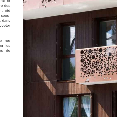
ral et
re des
nt été
 sous-
es dans
adopter
ne rue
er les
res de