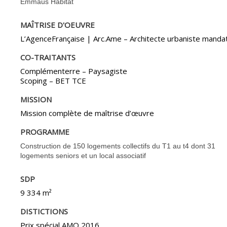
Emmaüs Habitat
MAÎTRISE D'OEUVRE
L’AgenceFrançaise | Arc.Ame – Architecte urbaniste manda
CO-TRAITANTS
Complémenterre – Paysagiste
Scoping – BET TCE
MISSION
Mission complète de maîtrise d’œuvre
PROGRAMME
Construction de 150 logements collectifs du T1 au t4 dont 31
logements seniors et un local associatif
SDP
9 334 m²
DISTICTIONS
Prix spécial AMO 2016