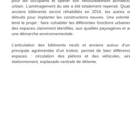
pour les occupants et opérer son renouvellement architectu
urbain. L’aménagement du site a été totalement repensé. Quat
anciens bâtiments seront réhabilités en 2016, les autres o
détruits pour implanter les constructions neuves. Une volonté
tend le projet : faire cohabiter les différentes fonctions urbain
des espaces clairement identifiés, aux qualités paysagères et 
une démarche environnementale.
L’articulation des bâtiments neufs et anciens autour d’u
principale agrémentée d’un trottoir, permet de bien différenci
espaces : circulation des piétons et des véhicules, ai
stationnement, esplanade centrale de détente.