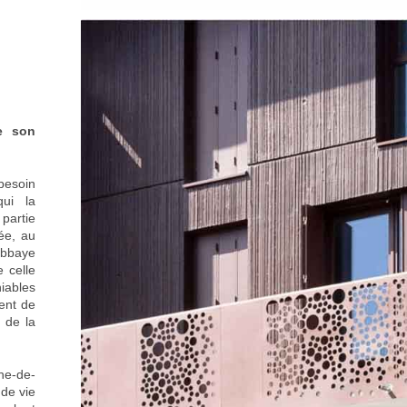
me son
besoin
qui la
 partie
dée, au
abbaye
 celle
iables
ent de
 de la
he-de-
 de vie