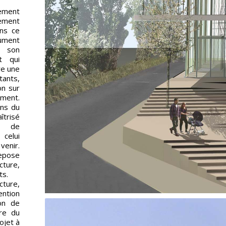
ement
tement
ans ce
ument
e son
t qui
re une
tants,
on sur
ment.
ons du
îtrisé
g de
 celui
venir.
repose
cture,
ts.
cture,
ention
ion de
ure du
ojet à