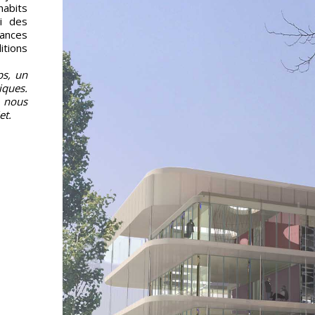
habits
i des
lances
itions
ps, un
iques.
, nous
et.