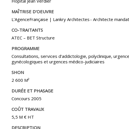
Hôpital Jean Verdier
MAÎTRISE D'OEUVRE
L’AgenceFrançaise | Lankry Architectes - Architecte mandat
CO-TRAITANTS
ATEC – BET Structure
PROGRAMME
Consultations, services d’addictologie, polyclinique, urgenc
gynécologiques et urgences médico-judiciaires
SHON
2 600 M²
DURÉE ET PHASAGE
Concours 2005
COÛT TRAVAUX
5,5 M € HT
DESCRIPTION