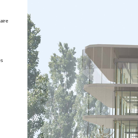
aire
es