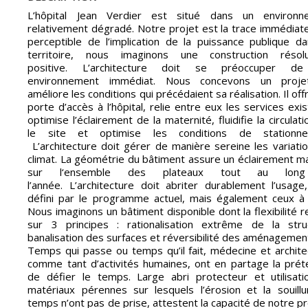
L’hôpital Jean Verdier est situé dans un environn
relativement dégradé. Notre projet est la trace immédia
perceptible de l’implication de la puissance publique d
territoire, nous imaginons une construction résol
positive. L’architecture doit se préoccuper d
environnement immédiat. Nous concevons un proje
améliore les conditions qui précédaient sa réalisation. Il off
porte d’accès à l’hôpital, relie entre eux les services exis
optimise l’éclairement de la maternité, fluidifie la circulati
le site et optimise les conditions de stationne
L’architecture doit gérer de manière sereine les variati
climat. La géométrie du bâtiment assure un éclairement ma
sur l‘ensemble des plateaux tout au lon
l’année. L’architecture doit abriter durablement l’usage,
défini par le programme actuel, mais également ceux à 
Nous imaginons un bâtiment disponible dont la flexibilité 
sur 3 principes : rationalisation extrême de la stru
banalisation des surfaces et réversibilité des aménagemen
Temps qui passe ou temps qu’il fait, médecine et archite
comme tant d’activités humaines, ont en partage la prét
de défier le temps. Large abri protecteur et utilisat
matériaux pérennes sur lesquels l’érosion et la souill
temps n’ont pas de prise, attestent la capacité de notre pr