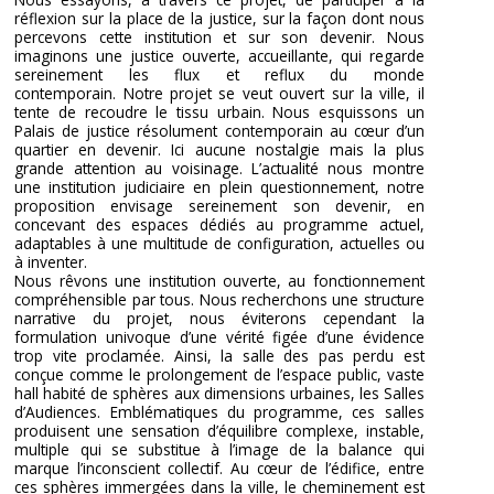
réflexion sur la place de la justice, sur la façon dont nous
percevons cette institution et sur son devenir. Nous
imaginons une justice ouverte, accueillante, qui regarde
sereinement les flux et reflux du monde
contemporain. Notre projet se veut ouvert sur la ville, il
tente de recoudre le tissu urbain. Nous esquissons un
Palais de justice résolument contemporain au cœur d’un
quartier en devenir. Ici aucune nostalgie mais la plus
grande attention au voisinage. L’actualité nous montre
une institution judiciaire en plein questionnement, notre
proposition envisage sereinement son devenir, en
concevant des espaces dédiés au programme actuel,
adaptables à une multitude de configuration, actuelles ou
à inventer.
Nous rêvons une institution ouverte, au fonctionnement
compréhensible par tous. Nous recherchons une structure
narrative du projet, nous éviterons cependant la
formulation univoque d’une vérité figée d’une évidence
trop vite proclamée. Ainsi, la salle des pas perdu est
conçue comme le prolongement de l’espace public, vaste
hall habité de sphères aux dimensions urbaines, les Salles
d’Audiences. Emblématiques du programme, ces salles
produisent une sensation d’équilibre complexe, instable,
multiple qui se substitue à l’image de la balance qui
marque l’inconscient collectif. Au cœur de l’édifice, entre
ces sphères immergées dans la ville, le cheminement est