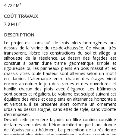
4 722 M²
COÛT TRAVAUX
7,8 M HT
DESCRIPTION
Le projet est constitué de trois plots homogènes au-
dessus de la vitrine du rez-de-chaussée. Ce niveau, très
transparent, libère les constructions du sol et allège la
silhouette de la résidence. Le dessin des façades est
construit à partir d’une trame géométrique simple et
rigoureuse où les panneaux pleins en bois massif et les
châssis vitrés toute hauteur sont alternés selon un motif
en damier. L’alternance entre chacun des étages vient
encore accentuer le jeu des trames et des ouvertures et
habille chacun des plots avec élégance. Les bâtiments
sont sobres et réguliers. Le volume est sculpté suivant cet
équilibre des vides et des pleins en alternance horizontale
et verticale. Il se présente alors comme un ornement
urbain au dessin soigné, sans effet de style, sans volonté
d’en imposer.
Devant cette première façade, un filtre continu constitué
de lames verticales de béton architectonique blanc donne
de l’épaisseur au bâtiment. La perception de la résidence
en devient plus riche, plus complexe. Le filtre accentue les